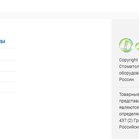
сы
Copyright
Стоматол
оборудов
России.
Товарные
представл
являются
определя
437 (2) Г
Российск