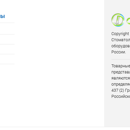
сы
Copyright
Стоматол
оборудов
России.
Товарные
представл
являются
определя
437 (2) Г
Российск