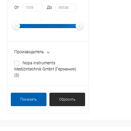
От
До
Производитель
Nopa instruments
Medizintechnik GmbH (Германия)
(3)
Показать
Сбросить