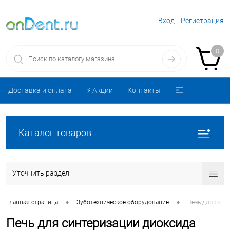
Вход
Регистрация
0
Доставка и оплата
⚡️ Акции
Контакты
Каталог товаров
Уточнить раздел
•
•
Главная страница
Зуботехническое оборудование
Печь для синт
Печь для синтеризации диоксида