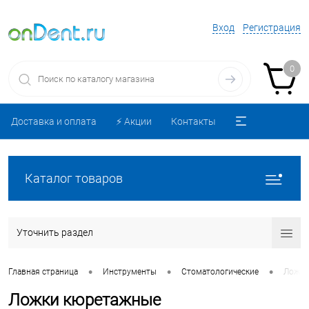
Вход
Регистрация
0
Доставка и оплата
⚡️ Акции
Контакты
Каталог товаров
Уточнить раздел
•
•
•
Главная страница
Инструменты
Стоматологические
Ложки
Ложки кюретажные