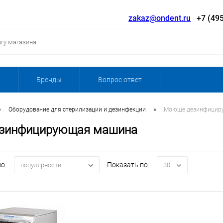
zakaz@ondent.ru
+7 (495
Бренды
Вопрос ответ
•
•
Оборудование для стерилизации и дезинфекции
Моюще дезинфицир
зинфицирующая машина
о:
Показать по:
популярности
30