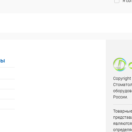
Я со
сы
Copyright
Стоматол
оборудов
России.
Товарные
представл
являются
определя