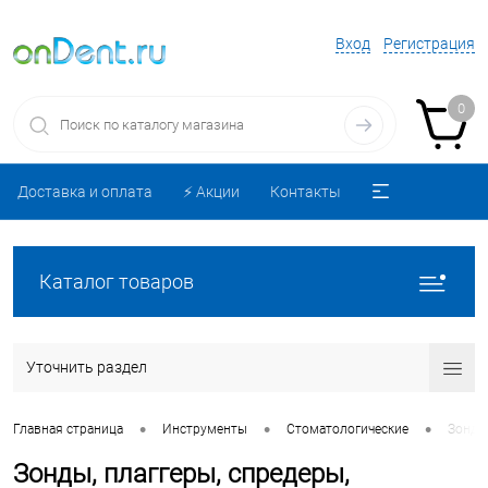
Вход
Регистрация
0
Доставка и оплата
⚡️ Акции
Контакты
Каталог товаров
Уточнить раздел
•
•
•
Главная страница
Инструменты
Стоматологические
Зонды,
Зонды, плаггеры, спредеры,