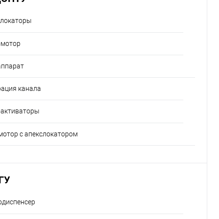
слокаторы
омотор
аппарат
рация канала
оактиваторы
мотор с апекслокатором
ГУ
одиспенсер