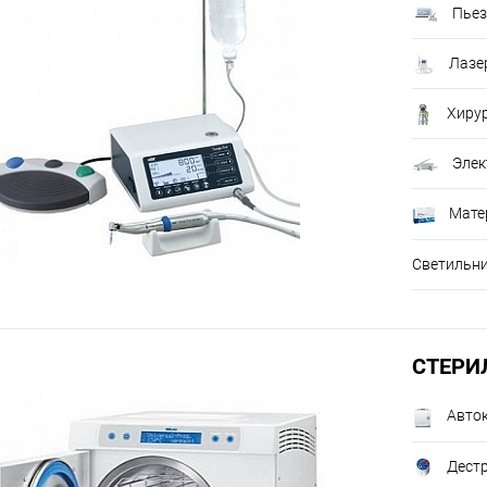
Пьез
Лазе
Хирур
Элек
Мате
Светильн
СТЕРИ
Авто
Дестр