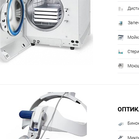
Дист
Запе
Мойк
Стер
Моющ
ОПТИК
Бино
Микр