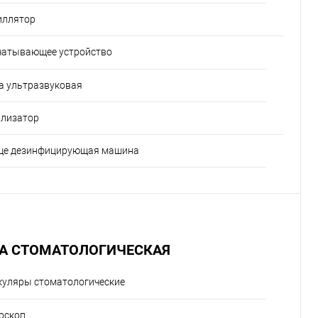
иллятор
чатывающее устройство
а ультразвуковая
илизатор
е дезинфицирующая машина
А СТОМАТОЛОГИЧЕСКАЯ
куляры стоматологические
оскоп