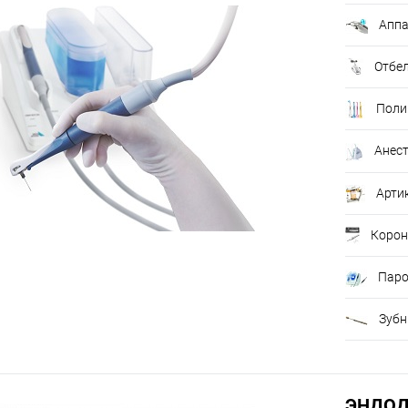
Аппа
Отбе
Поли
Анес
Арти
Корон
Паро
Зубн
ЭНДОД