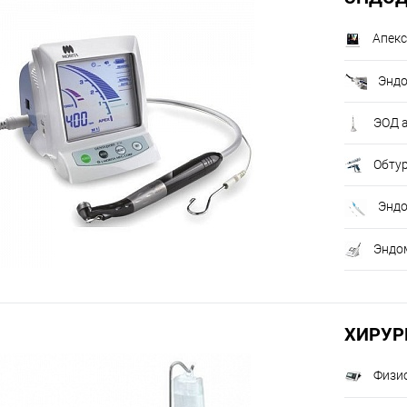
Апек
Энд
ЭОД 
Обту
Энд
Эндо
ХИРУР
Физи