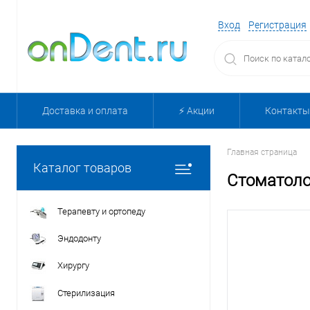
Вход
Регистрация
Доставка и оплата
⚡️ Акции
Контакты
Главная страница
Каталог товаров
Стоматоло
Терапевту и ортопеду
Эндодонту
Хирургу
Стерилизация