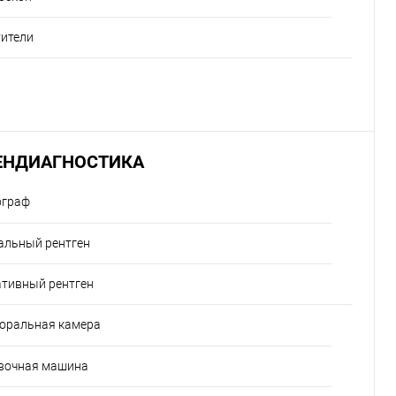
тители
ЕНДИАГНОСТИКА
ограф
альный рентген
тивный рентген
оральная камера
вочная машина