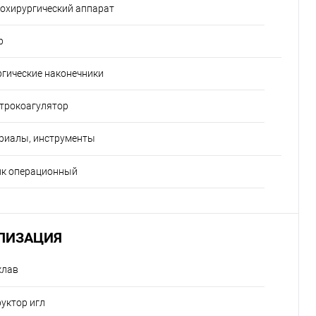
охирургический аппарат
р
гические наконечники
трокоагулятор
риалы, инструменты
ик операционный
ЛИЗАЦИЯ
клав
уктор игл