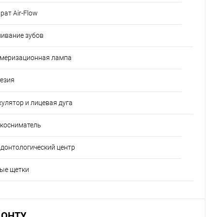
рат Air-Flow
ливание зубов
меризационная лампа
тезия
кулятор и лицевая дуга
косниматель
донтологический центр
ые щетки
ОНТУ