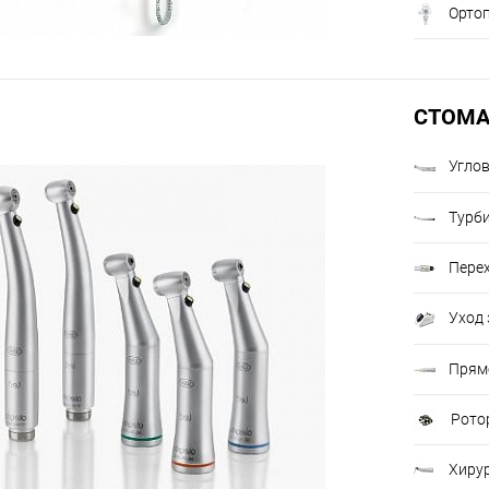
Орто
СТОМА
Углов
Турб
Пере
Уход 
Прям
Рото
Хирур