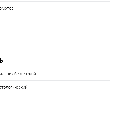
омотор
Ь
ильник бестеневой
атологический