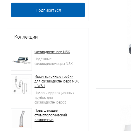
Коллекции
Физиодиспенсер NSK
Надёжные
физиодиспенсеры NSK
Ирригационные трубки
для физиодиспенсера NSK
и W&H
Наборы ирригационных
трубок для
физиодиспенсеров
Повышающий
стоматологический
наконечник