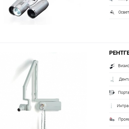
Осве
РЕНТГ
Визи
Дент
Порта
Интра
Проя