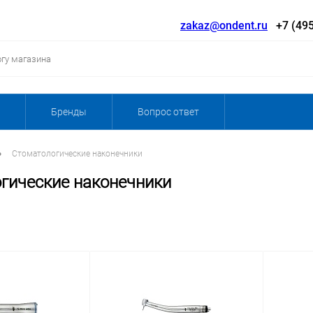
zakaz@ondent.ru
+7 (495
Бренды
Вопрос ответ
•
Стоматологические наконечники
гические наконечники