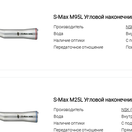
S-Max M95L Угловой наконечни
Производитель
NS
Вода
Вн
Наличие оптики
С 
Передаточное отношение
По
S-Max M25L Угловой наконечни
Производитель
NSK 
Вода
Внут
Наличие оптики
С по
Передаточное отношение
Прям