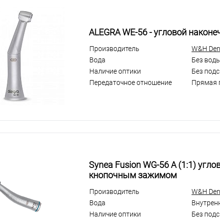
ALEGRA WE-56 - угловой наконеч
Производитель
W&H Dent
Вода
Без вод
Наличие оптики
Без подс
Передаточное отношение
Прямая 
Synea Fusion WG-56 A (1:1) угло
кнопочным зажимом
Производитель
W&H Dent
Вода
Внутрен
Наличие оптики
Без подс