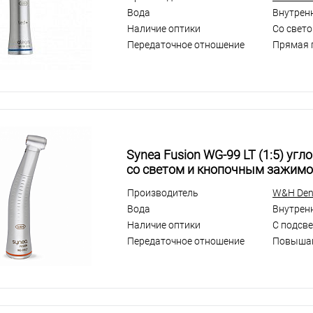
Вода
Внутрен
Наличие оптики
Со свето
Передаточное отношение
Прямая 
Synea Fusion WG-99 LT (1:5) уг
со светом и кнопочным зажимо
Производитель
W&H Dent
Вода
Внутрен
Наличие оптики
С подсв
Передаточное отношение
Повыша