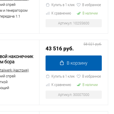
ний спрей
Купить в 1 клик
В избранное
м и генератором
К сравнению
В наличии
передача 1:1
Артикул: 10255600
58 021 руб.
43 516 руб.
ловой наконечник
м бора
В корзину
alwerk (Австрия)
ний спрей
Купить в 1 клик
В избранное
еткой
К сравнению
В наличии
ющий
Артикул: 30007000