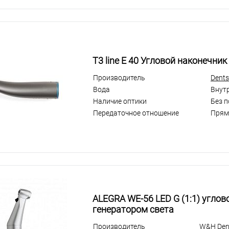
T3 line E 40 Угловой наконечник
Производитель
Dents
Вода
Внут
Наличие оптики
Без 
Передаточное отношение
Прям
ALEGRA WE-56 LED G (1:1) углов
генератором света
Производитель
W&H Dent