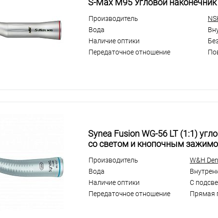
S-Max M95 Угловой наконечник
Производитель
NS
Вода
Вн
Наличие оптики
Бе
Передаточное отношение
По
Synea Fusion WG-56 LT (1:1) уг
со светом и кнопочным зажимо
Производитель
W&H Dent
Вода
Внутрен
Наличие оптики
С подсв
Передаточное отношение
Прямая 