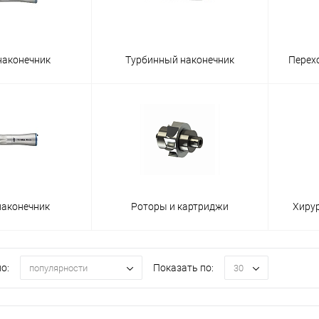
наконечник
Турбинный наконечник
Перех
наконечник
Роторы и картриджи
Хиру
о:
Показать по:
популярности
30