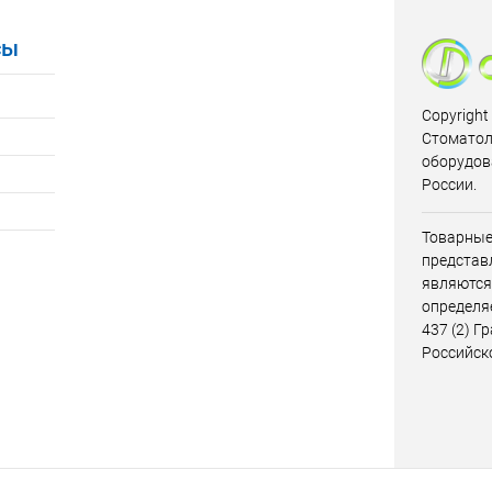
сы
Copyright
Стоматол
оборудов
России.
Товарные
представл
являются
определя
437 (2) Г
Российск