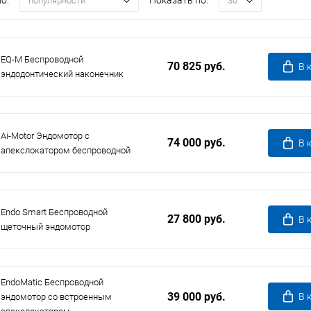
о:
Показать по:
популярности
30
EQ-M Беспроводной
70 825 руб.
В 
эндодонтический наконечник
Ai-Motor Эндомотор с
74 000 руб.
В 
апекслокатором беспроводной
Endo Smart Беспроводной
27 800 руб.
В 
щеточный эндомотор
EndoMatic Беспроводной
39 000 руб.
В 
эндомотор со встроенным