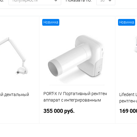
о:
Показать по:
популярности
30
Новинка
Новинка
PORT-X IV Портативный рентген
ый дентальный
Lifedent
аппарат с интегрированным
рентген
датчиком
355 000 руб.
169 00
корзину
В корзину