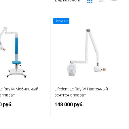
Вид каталога:
Новинка
 Le Ray M Мобильный
Lifedent Le Ray W Настенный
-аппарат
рентген-аппарат
0 руб.
148 000 руб.
В корзину
В корзину