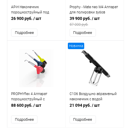
AP-H Наконечник
Prophy - Mate neo M4 Аппарат
порошкоструйный под
для полировки зубов
разъем Midwest 4
26 900 руб.
/ шт
39 900 руб.
/ шт
57 000 руб.
Подробнее
Подробнее
Новинка
PROPHYflex 4 Аппарат
C106 Воздушно абразивный
порошкоструйный c
наконечник с водой
усиленной канюлей
88 600 руб.
/ шт
21 094 руб.
/ шт
Подробнее
Подробнее