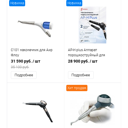
Новинка
Новинка
C101 наконечник для Аир
AP-H plus Аппарат
Флоу
порошкоструйный для
соединения Midwest
31 590 руб.
/ шт
28 900 руб.
/ шт
35 100 руб.
Подробнее
Подробнее
Хит продаж