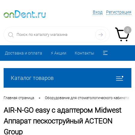
Вход
Регистрация
0
Доставка и оплата
⚡️ Акции
Контакты
Каталог товаров
•
Главная страница
Оборудование для стоматологического кабинета
AIR-N-GO easy с адаптером Midwest
Аппарат пескоструйный ACTEON
Group