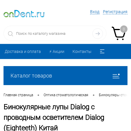
Вход
Регистрация
0
Доставка и оплата
⚡️ Акции
Контакты
Каталог товаров
•
•
Главная страница
Оптика стоматологическая
Бинокуляры стома
Бинокулярные лупы Dialog с
проводным осветителем Dialog
(Eighteeth) Китай