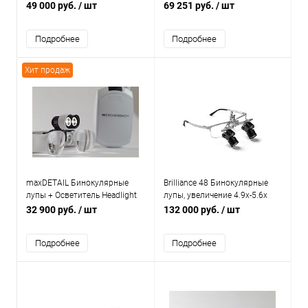
стоматологическая
стоматологическая
49 000 руб.
/ шт
69 251 руб.
/ шт
Подробнее
Подробнее
Хит продаж
maxDETAIL Бинокулярные
Brilliance 48 Бинокулярные
лупы + Осветитель Headlight
лупы, увеличение 4.9х-5.6х
Led
32 900 руб.
/ шт
132 000 руб.
/ шт
Подробнее
Подробнее