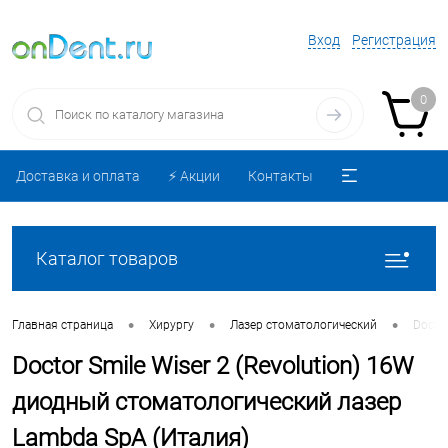
Вход
Регистрация
0
Доставка и оплата
⚡️ Акции
Контакты
Каталог товаров
•
•
•
Главная страница
Хирургу
Лазер стоматологический
Docto
Doctor Smile Wiser 2 (Revolution) 16W
диодный стоматологический лазер
Lambda SpA (Италия)