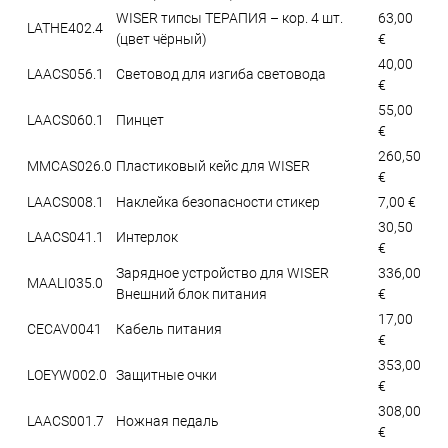
WISER типсы ТЕРАПИЯ – кор. 4 шт.
63,00
LATHE402.4
(цвет чёрный)
€
40,00
LAACS056.1
Световод для изгиба световода
€
55,00
LAACS060.1
Пинцет
€
260,50
MMCAS026.0
Пластиковый кейс для WISER
€
LAACS008.1
Наклейка безопасности стикер
7,00 €
30,50
LAACS041.1
Интерлок
€
Зарядное устройство для WISER
336,00
MAALI035.0
Внешний блок питания
€
17,00
CECAV0041
Кабель питания
€
353,00
LOEYW002.0
Защитные очки
€
308,00
LAACS001.7
Ножная педаль
€