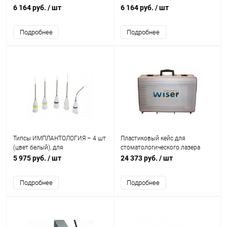
стоматологического лазера
стоматологического лазера
6 164 руб.
/ шт
6 164 руб.
/ шт
Doctor Smile Wiser
Doctor Smile Wiser
Подробнее
Подробнее
Типсы ИМПЛАНТОЛОГИЯ – 4 шт
Пластиковый кейс для
(цвет белый), для
стоматологического лазера
стоматологического лазера
Doctor Smile Wiser
5 975 руб.
/ шт
24 373 руб.
/ шт
Doctor Smile Wiser
Подробнее
Подробнее