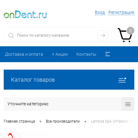
Вход
Регистрация
0
Доставка и оплата
⚡️ Акции
Контакты
Каталог товаров
Уточните категорию:
•
•
Главная страница
Все производители
Lambda SpA (Италия): сто