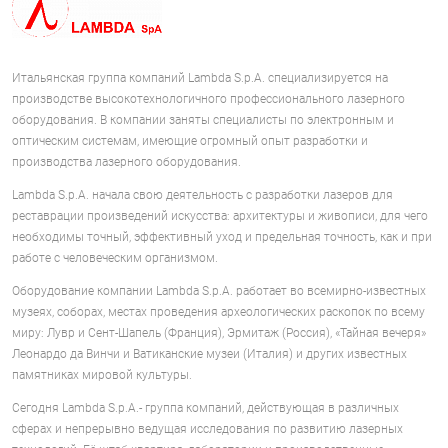
Итальянская группа компаний Lambda S.p.A. специализируется на
производстве высокотехнологичного профессионального лазерного
оборудования. В компании заняты специалисты по электронным и
оптическим системам, имеющие огромный опыт разработки и
производства лазерного оборудования.
Lambda S.p.A. начала свою деятельность с разработки лазеров для
реставрации произведений искусства: архитектуры и живописи, для чего
необходимы точный, эффективный уход и предельная точность, как и при
работе с человеческим организмом.
Оборудование компании Lambda S.p.A. работает во всемирно-известных
музеях, соборах, местах проведения археологических раскопок по всему
миру: Лувр и Сент-Шапель (Франция), Эрмитаж (Россия), «Тайная вечеря»
Леонардо да Винчи и Ватиканские музеи (Италия) и других известных
памятниках мировой культуры.
Сегодня Lambda S.p.A.- группа компаний, действующая в различных
сферах и непрерывно ведущая исследования по развитию лазерных