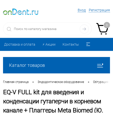
Вход
Регистрация
0
Доставка и оплата
⚡️ Акции
Контакты
Каталог товаров
•
•
Главная страница
Эндодонтическое оборудование
Обтурация ка
EQ-V FULL kit для введения и
конденсации гутаперчи в корневом
канале + Плаггеры Meta Biomed (Ю.