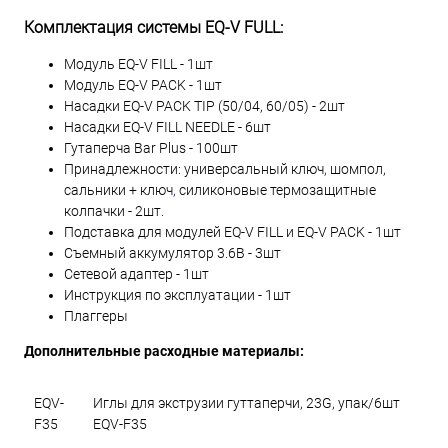
Комплектация системы EQ-V FULL:
Модуль EQ-V FILL - 1шт
Модуль EQ-V PACK - 1шт
Насадки EQ-V PACK TIP (50/04, 60/05) - 2шт
Насадки EQ-V FILL NEEDLE - 6шт
Гутаперча Bar Plus - 100шт
Принадлежности: универсальный ключ, шомпол,
сальники + ключ
,
силиконовые термозащитные
колпачки - 2шт.
Подставка для модулей EQ-V FILL и EQ-V PACK - 1шт
Съемный аккумулятор 3.6В - 3шт
Сетевой адаптер - 1шт
Инструкция по эксплуатации - 1шт
Плаггеры
Дополнительные расходные материалы:
EQV-
Иглы для экструзии гуттаперчи, 23G, упак/6шт
F35
EQV-F35