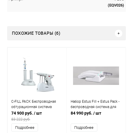
(EQV026)
ПОХОЖИЕ ТОВАРЫ (6)
C-FILL PACK Беспроводная
Набор Estus Fill + Estus Pack -
обтурационная система
беспроводная система для
вертикальной конденсации
74 900 руб.
/ шт
84 990 руб.
/ шт
гуттаперчи и трехмерной
83 222 руб.
обтурации
Подробнее
Подробнее