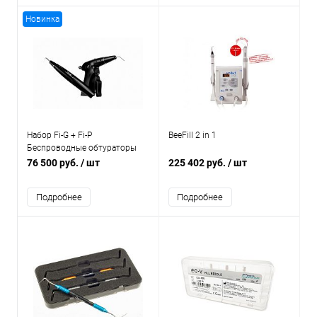
Новинка
Набор Fi-G + Fi-P
BeeFill 2 in 1
Беспроводные обтураторы
гуттаперчи для
76 500 руб.
/ шт
225 402 руб.
/ шт
пломбирования корневых
каналов
Подробнее
Подробнее