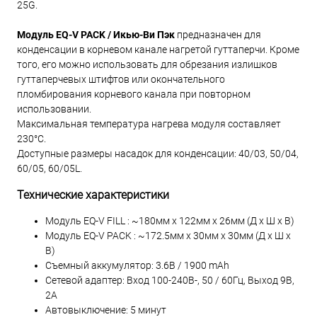
25G.
Модуль EQ-V PACK / Икью-Ви Пэк
предназначен для
конденсации в корневом канале нагретой гуттаперчи. Кроме
того, его можно использовать для обрезания излишков
гуттаперчевых штифтов или окончательного
пломбирования корневого канала при повторном
использовании.
Максимальная температура нагрева модуля составляет
230°С.
Доступные размеры насадок для конденсации: 40/03, 50/04,
60/05, 60/05L.
Технические характеристики
Модуль EQ-V FILL : ~180мм x 122мм x 26мм (Д x Ш x В)
Модуль EQ-V PACK : ~172.5мм x 30мм x 30мм (Д x Ш x
В)
Съемный аккумулятор: 3.6В / 1900 mAh
Сетевой адаптер: Вход 100-240В-, 50 / 60Гц, Выход 9В,
2A
Автовыключение: 5 минут