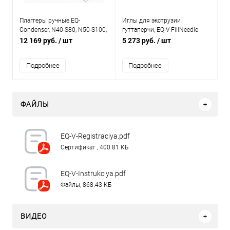
Плаггеры ручные EQ-
Иглы для экструзии
Condenser, N40-S80, N50-S100,
гуттаперчи, EQ-V FillNeedle
N60-S120, уп/3шт
23G, уп/6шт
12 169 руб.
/ шт
5 273 руб.
/ шт
Подробнее
Подробнее
ФАЙЛЫ
EQ-V-Registraciya.pdf
Сертификат , 400.81 КБ
EQ-V-Instrukciya.pdf
Файлы, 868.43 КБ
ВИДЕО