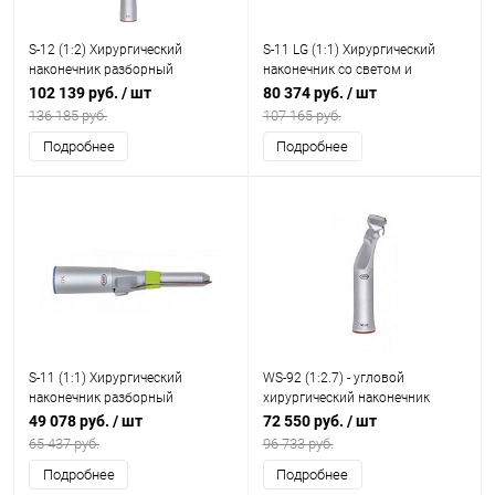
S-12 (1:2) Хирургический
S-11 LG (1:1) Хирургический
наконечник разборный
наконечник со светом и
генератором, разборный
102 139 руб.
/ шт
80 374 руб.
/ шт
136 185 руб.
107 165 руб.
Подробнее
Подробнее
S-11 (1:1) Хирургический
WS-92 (1:2.7) - угловой
наконечник разборный
хирургический наконечник
49 078 руб.
/ шт
72 550 руб.
/ шт
65 437 руб.
96 733 руб.
Подробнее
Подробнее