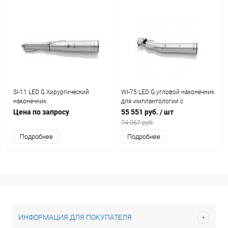
SI-11 LED G Хирургический
WI-75 LED G угловой наконечник
наконечник
для имплантологии с
генератором
Цена по запросу
55 551 руб.
/ шт
74 067 руб.
Подробнее
Подробнее
ИНФОРМАЦИЯ ДЛЯ ПОКУПАТЕЛЯ