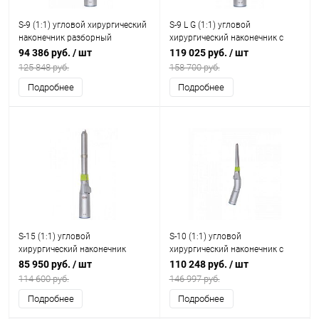
S-9 (1:1) угловой хирургический
S-9 L G (1:1) угловой
наконечник разборный
хирургический наконечник с
генератором света, разборный
94 386 руб.
/ шт
119 025 руб.
/ шт
125 848 руб.
158 700 руб.
Подробнее
Подробнее
S-15 (1:1) угловой
S-10 (1:1) угловой
хирургический наконечник
хирургический наконечник с
разборный
изгибом корпуса
85 950 руб.
/ шт
110 248 руб.
/ шт
114 600 руб.
146 997 руб.
Подробнее
Подробнее