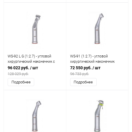
WS-92 L G (1:2.7) - угловой
WS-91 (1:2.7) - угловой
хирургический наконечник с
хирургический наконечник
генератором
96 022 руб.
/ шт
72 550 руб.
/ шт
128 029 руб.
96 733 руб.
Подробнее
Подробнее