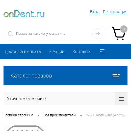
Вход
Регистрация
0
Доставка и оплата
⚡️ Акции
Контакты
Каталог товаров
Уточните категорию:
•
•
Главная страница
Все производители
W&H Dentalwerk (Австрия)