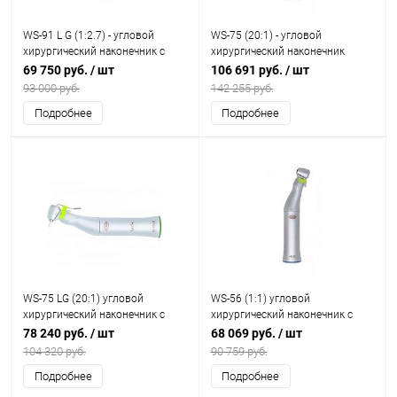
WS-91 L G (1:2.7) - угловой
WS-75 (20:1) - угловой
хирургический наконечник с
хирургический наконечник
генератором
69 750 руб.
/ шт
106 691 руб.
/ шт
93 000 руб.
142 255 руб.
Подробнее
Подробнее
WS-75 LG (20:1) угловой
WS-56 (1:1) угловой
хирургический наконечник с
хирургический наконечник с
генератором
внешним спреем, 1:1
78 240 руб.
/ шт
68 069 руб.
/ шт
104 320 руб.
90 759 руб.
Подробнее
Подробнее