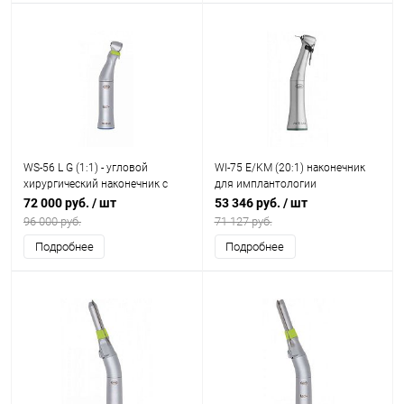
WS-56 L G (1:1) - угловой
WI-75 E/KM (20:1) наконечник
хирургический наконечник с
для имплантологии
генератором света
72 000 руб.
/ шт
53 346 руб.
/ шт
96 000 руб.
71 127 руб.
Подробнее
Подробнее