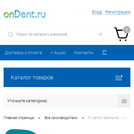
Вход
Регистрация
0
Доставка и оплата
⚡️ Акции
Контакты
Каталог товаров
Уточните категорию:
•
•
Главная страница
Все производители
Pi dental (Венгрия): стом