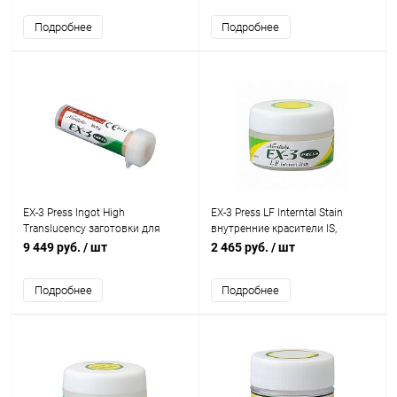
Подробнее
Подробнее
EX-3 Press Ingot High
EX-3 Press LF Interntal Stain
Translucency заготовки для
внутренние красители IS,
прессования по 2 грамма, 5 шт.
различные цвета, 3 г
9 449 руб.
/ шт
2 465 руб.
/ шт
Подробнее
Подробнее