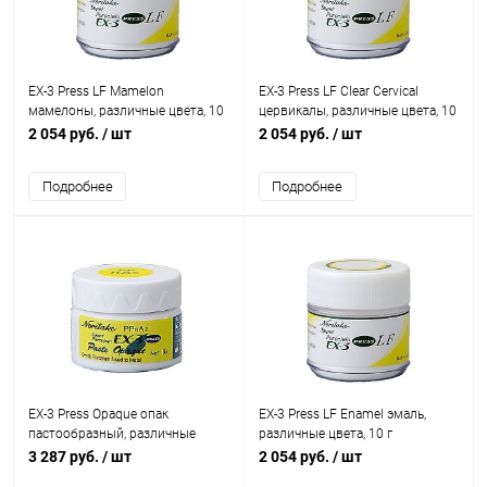
EX-3 Press LF Mamelon
EX-3 Press LF Clear Cervical
мамелоны, различные цвета, 10
цервикалы, различные цвета, 10
г
г
2 054 руб.
/ шт
2 054 руб.
/ шт
Подробнее
Подробнее
EX-3 Press Opaque опак
EX-3 Press LF Enamel эмаль,
пастообразный, различные
различные цвета, 10 г
цвета, 6 г
3 287 руб.
/ шт
2 054 руб.
/ шт