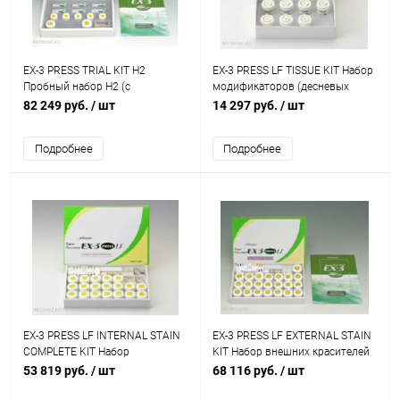
EX-3 PRESS TRIAL KIT H2
EX-3 PRESS LF TISSUE KIT Набор
Пробный набор H2 (c
модификаторов (десневых
заготовками высокой
оттенков)
82 249 руб.
/ шт
14 297 руб.
/ шт
прозрачности)
Подробнее
Подробнее
EX-3 PRESS LF INTERNAL STAIN
EX-3 PRESS LF EXTERNAL STAIN
COMPLETE KIT Набор
KIT Набор внешних красителей
внутренних красителей
53 819 руб.
/ шт
68 116 руб.
/ шт