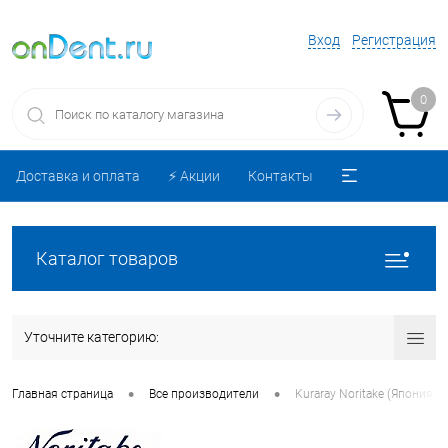
Вход
Регистрация
0
Доставка и оплата
⚡️ Акции
Контакты
Каталог товаров
Уточните категорию:
•
•
Главная страница
Все производители
Kuraray Noritake (Япония)