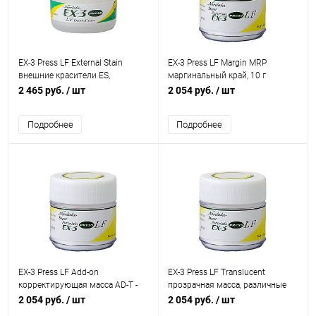
EX-3 Press LF External Stain
EX-3 Press LF Margin MRP
внешние красители ES,
маргинальный край, 10 г
различные цвета, 3 г
2 465 руб.
/ шт
2 054 руб.
/ шт
Подробнее
Подробнее
EX-3 Press LF Add-on
EX-3 Press LF Translucent
корректирующая масса AD-T -
прозрачная масса, различные
AD-B, 10 г
цвета, 10 г
2 054 руб.
/ шт
2 054 руб.
/ шт