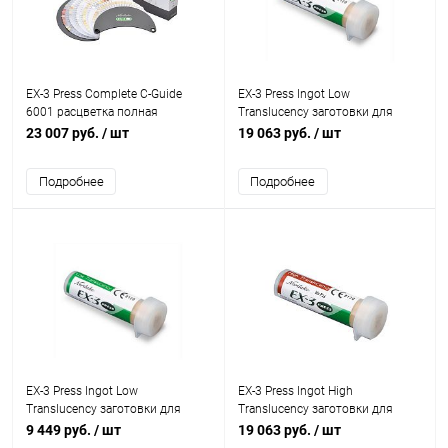
EX-3 Press Complete C-Guide
EX-3 Press Ingot Low
6001 расцветка полная
Translucency заготовки для
прессования по 5 грамм, 5 шт.
23 007 руб.
/ шт
19 063 руб.
/ шт
Подробнее
Подробнее
EX-3 Press Ingot Low
EX-3 Press Ingot High
Translucency заготовки для
Translucency заготовки для
прессования по 2 грамма, 5 шт.
прессования по 5 грамм, 5 шт
9 449 руб.
/ шт
19 063 руб.
/ шт