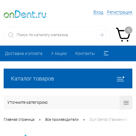
Вход
Регистрация
0
Доставка и оплата
⚡️ Акции
Контакты
Каталог товаров
Уточните категорию:
•
•
Главная страница
Все производители
Durr Dental (Германия): с