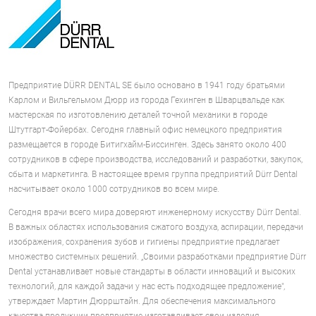
Предприятие DÜRR DENTAL SE было основано в 1941 году братьями
Карлом и Вильгельмом Дюрр из города Гехинген в Шварцвальде как
мастерская по изготовлению деталей точной механики в городе
Штутгарт-Фойербах. Сегодня главный офис немецкого предприятия
размещается в городе Битигхайм-Биссинген. Здесь занято около 400
сотрудников в сфере производства, исследований и разработки, закупок,
сбыта и маркетинга. В настоящее время группа предприятий Dürr Dental
насчитывает около 1000 сотрудников во всем мире.
Сегодня врачи всего мира доверяют инженерному искусству Dürr Dental.
В важных областях использования сжатого воздуха, аспирации, передачи
изображения, сохранения зубов и гигиены предприятие предлагает
множество системных решений. „Своими разработками предприятие Dürr
Dental устанавливает новые стандарты в области инноваций и высоких
технологий, для каждой задачи у нас есть подходящее предложение",
утверждает Мартин Дюррштайн. Для обеспечения максимального