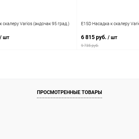
 скалеру Varios (эндочак 95 град.)
E15D Насадка к скалеру Vari
6 815 руб.
/ шт
/ шт
9 735 руб.
В корзину
В корз
 клик
Сравнение
Купить в 1 клик
ое
В наличии
В избранное
ПРОСМОТРЕННЫЕ ТОВАРЫ