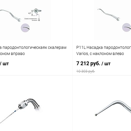
а пародонтологическаяк скалерам
P11L Насадка пародонтолог
клоном вправо
Varios, с наклоном влево
7 212 руб.
/ шт
/ шт
10 303 руб.
В корзину
В корз
 клик
Сравнение
Купить в 1 клик
ое
В наличии
В избранное