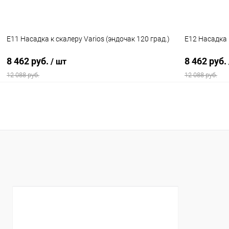
E11 Насадка к скалеру Varios (эндочак 120 град.)
E12 Насадка к
8 462 руб.
8 462 руб.
/ шт
12 088 руб.
12 088 руб.
В корзину
Купить в 1 клик
Сравнение
Купить в 1
В избранное
В наличии
В избранн