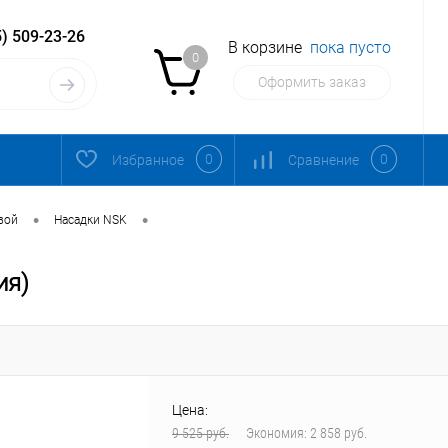
) 509-23-26
В корзине
пока пусто
0
Оформить заказ
0
0
Избранное
Сравнение
•
•
вой
Насадки NSK
ия)
Цена:
9 525 руб.
Экономия:
2 858 руб.