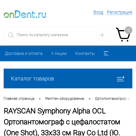
Вход
Регистрация
0
Доставка и оплата
⚡️ Акции
Контакты
Каталог товаров
•
•
Главная страница
Рентген оборудование
Ортопонтамограф и То
RAYSCAN Symphony Alpha OCL
Ортопантомограф c цефалостатом
(One Shot), 33х33 см Ray Co Ltd (Ю.