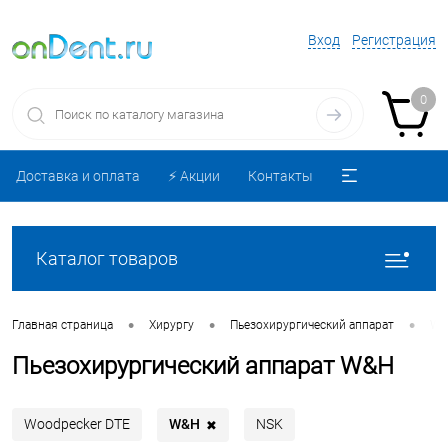
Вход
Регистрация
0
Доставка и оплата
⚡️ Акции
Контакты
Каталог товаров
•
•
•
Главная страница
Хирургу
Пьезохирургический аппарат
W&
Пьезохирургический аппарат W&H
W&H
Woodpecker DTE
NSK
✖