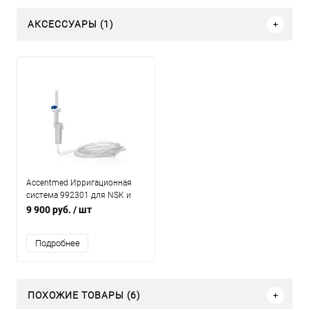
АКСЕССУАРЫ (1)
Accentmed Ирригационная
система 992301 для NSK и
DTE одноразовая стерильная
9 900 руб.
/ шт
уп/10 шт
Подробнее
ПОХОЖИЕ ТОВАРЫ (6)