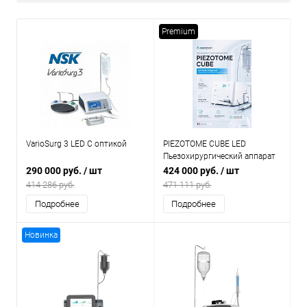
Premium
VarioSurg 3 LED С оптикой
PIEZOTOME CUBE LED
Пьезохирургический аппарат
с технологией управления
290 000 руб.
/ шт
424 000 руб.
/ шт
мощностью
414 286 руб.
471 111 руб.
Подробнее
Подробнее
Новинка