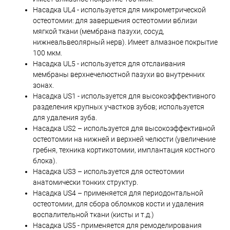
Насадка UL4 - используется для микрометрической
остеотомии: для завершения остеотомии вблизи
мягкой ткани (мембрана пазухи, сосуд,
нижнеальвеолярный нерв). Имеет алмазное покрытие
100 мкм.
Насадка UL5 - используется для отслаивания
мембраны верхнечелюстной пазухи во внутренних
зонах.
Насадка US1 - используется для высокоэффективного
разделения крупных участков зубов; используется
для удаления зуба.
Насадка US2 – используется для высокоэффективной
остеотомии на нижней и верхней челюсти (увеличение
гребня, техника кортикотомии, имплантация костного
блока).
Насадка US3 – используется для остеотомии
анатомически тонких структур.
Насадка US4 – применяется для периодонтальной
остеотомии, для сбора обломков кости и удаления
воспалительной ткани (кисты и т.д.)
Насадка US5 - применяется для ремоделирования