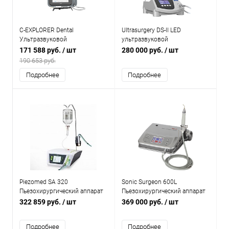
C-EXPLORER Dental
Ultrasurgery DS-II LED
Ультразвуковой
ультразвуковой
хирургический аппарат с
хирургический аппарат с
171 588 руб.
/ шт
280 000 руб.
/ шт
подсветкой
оптикой
190 653 руб.
Подробнее
Подробнее
Piezomed SA 320
Sonic Surgeon 600L
Пьезохирургический аппарат
Пьезохирургический аппарат
со светом
322 859 руб.
/ шт
369 000 руб.
/ шт
Подробнее
Подробнее