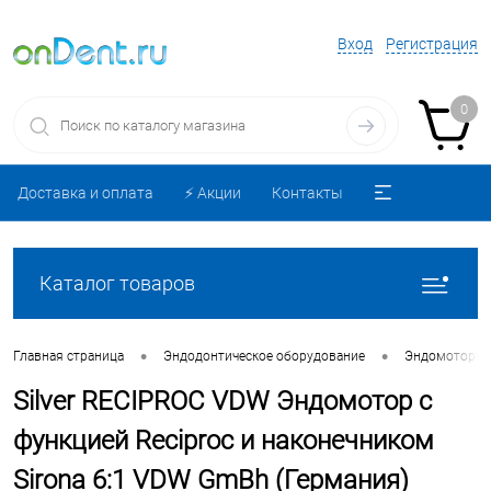
Вход
Регистрация
0
Доставка и оплата
⚡️ Акции
Контакты
Каталог товаров
•
•
Главная страница
Эндодонтическое оборудование
Эндомоторы
Silver RECIPROC VDW Эндомотор с
функцией Reciproc и наконечником
Sirona 6:1 VDW GmBh (Германия)