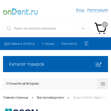
Вход
Регистрация
0
Доставка и оплата
⚡️ Акции
Контакты
Каталог товаров
Уточните категорию:
•
•
Главная страница
Все производители
Roson Foshan Medical (Ки