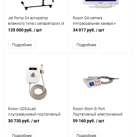
Jet Pomp 04 аспиратор
Roson DA-camera
влажного типа с сепаратором (4
Интраоральная камера +
установки)
монитор: встраиваемая
135 000 руб.
/ шт
34 017 руб.
/ шт
мультимедийная система
Подробнее
Подробнее
Roson UDS-ALed
Roson Stom El Port
Ультразвуковой портативный
Портативный электрический
скейлер с подсветкой LED
мотор с внутренней системой
30 730 руб.
/ шт
59 160 руб.
/ шт
подачи воды и воздуха
Подробнее
Подробнее