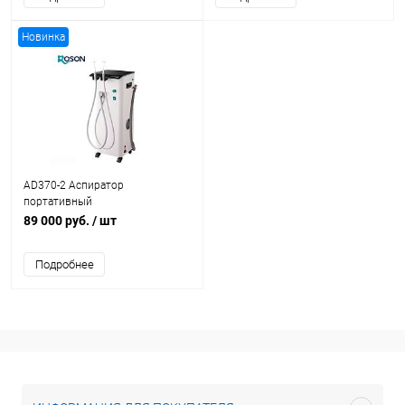
Новинка
AD370-2 Аспиратор
портативный
стоматологический на 1
89 000 руб.
/ шт
установку
Подробнее