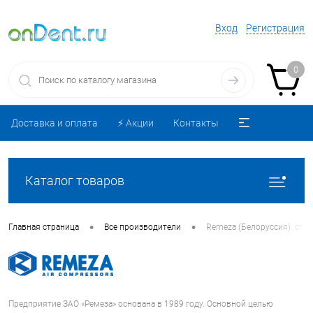
Вход
Регистрация
0
Доставка и оплата
⚡️ Акции
Контакты
Каталог товаров
•
•
Главная страница
Все производители
Remeza (Белоруссия): сто
Предприятие ЗАО «Ремеза» основана в 1989 году. Основной целью