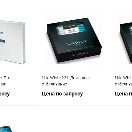
корзину
В корзину
ик
Сравнение
Купить в 1 клик
Сравнение
Купит
В наличии
В избранное
В наличии
В изб
ickPro
Nite White 22% Домашнее
Nite Whi
лак
отбеливание
отбелив
росу
Цена по запросу
Цена п
осить цену
Запросить цену