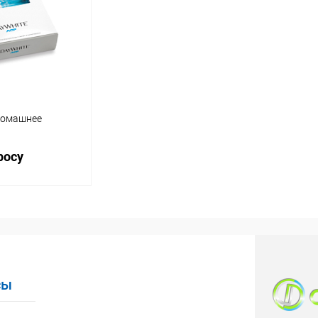
ик
Сравнение
Купить в 1 клик
Сравнение
Купит
Недоступно
В избранное
Недоступно
В изб
Домашнее
росу
осить цену
ик
Сравнение
Недоступно
сы