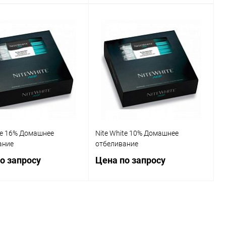
Запросить цену
Подписаться
Купить в 1 клик
Сравнение
ь в 1 клик
Сравнение
В избранное
Недоступно
ранное
Недоступно
te 16% Домашнее
Nite White 10% Домашнее
ание
отбеливание
о запросу
Цена по запросу
Запросить цену
Запросить цену