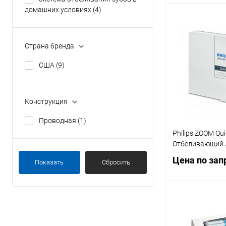
домашних условиях
(4)
В 
Страна бренда
Купить в 1 кл
США
(9)
В избранное
Конструкция
Проводная
(1)
Philips ZOOM Qu
Отбеливающий 
Цена по зап
Показать
Сбросить
Запр