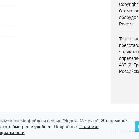
Copyright
Стоматол
оборудов
России.
Товарные
представл
являются
определя
437 (2) Г
Российск
ьзуем cookie-файлы и сервис "Яндекс.Метрика".
Это помогает
ботать быстрее и удобнее.
Подробнее:
Политика
СРАВНЕ
циальности