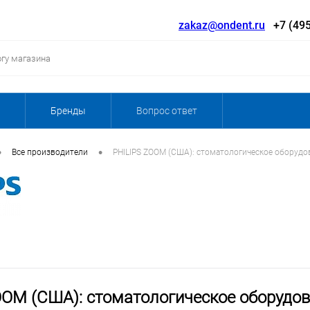
zakaz@ondent.ru
+7 (495
Бренды
Вопрос ответ
•
•
Все производители
PHILIPS ZOOM (США): стоматологическое оборудо
OOM (США): стоматологическое оборудов