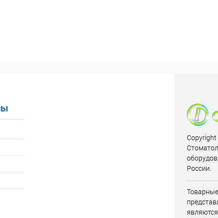
ик
Сравнение
Купить в 1 клик
Сравнение
Недоступно
В избранное
Недоступно
сы
Copyright
Стоматол
оборудов
России.
Товарные
представл
являются