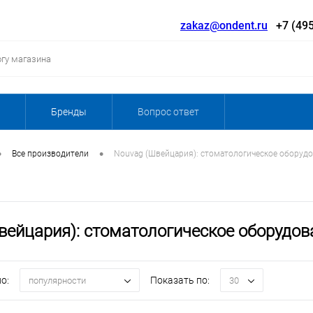
zakaz@ondent.ru
+7 (495
Бренды
Вопрос ответ
•
•
Все производители
Nouvag (Швейцария): стоматологическое оборудо
вейцария): стоматологическое оборудов
о:
Показать по:
популярности
30