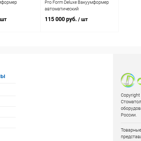
умформер
Pro Form Deluxe Вакуумформер
автоматический
115 000 руб.
 шт
/ шт
писаться
В корзину
ик
Сравнение
Купить в 1 клик
Сравнение
Недоступно
В избранное
В наличии
сы
Copyright
Стоматол
оборудов
России.
Товарные
представл