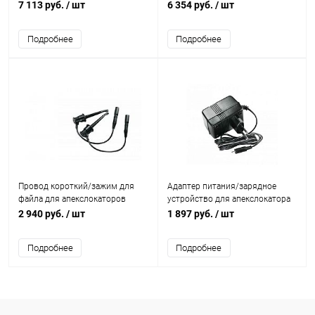
апекслокаторам Bingo Pro и
апекслокатору Bingo 1020
7 113 руб.
/ шт
6 354 руб.
/ шт
Novapex N31
Подробнее
Подробнее
Провод короткий/зажим для
Адаптер питания/зарядное
файла для апекслокаторов
устройство для апекслокатора
Bingo 1020, Bingo Pro, Novapex
Bingo 1020
2 940 руб.
/ шт
1 897 руб.
/ шт
N31, 1 шт.
Подробнее
Подробнее