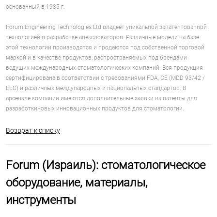
основанный в 1985 г.
Forum Engineering Technologies Ltd владеет уникальной запатентованной
технологией в разработке апекслокаторов. Различные модели на базе
этой технологии производятся и продаются под собственной торговой
маркой и в качестве продуктов, распространяемых под брендами
ведущих международных стоматологических компаний. Вся продукция
сертифицирована в соответствии с требованиями FDA, CE (MDD 93/42 /
EEC) и различных международных и национальных стандартов. В
арсенале компании имеются дополнительные заявки на патенты для
разработкиновых инновационных продуктов для стоматологии.
Возврат к списку
Forum (Израиль): стоматологическое
оборудование, материалы,
инструменты