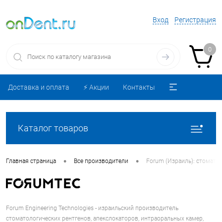
Вход
Регистрация
0
Доставка и оплата
⚡️ Акции
Контакты
Каталог товаров
•
•
Главная страница
Все производители
Forum (Израиль): стомато
Forum Engineering Technologies - израильский производитель
стоматологических рентгенов, апекслокаторов, интраоральных камер,