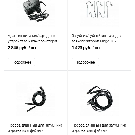
Адаптер питания/зарядное
Загубник/губной контакт для
устройство к апекслокаторам
апекслокаторов Bingo 1020,
Bingo Pro и Novapex N31
Bingo Pro, Novapex N31
2 845 руб.
/ шт
1 423 руб.
/ шт
Подробнее
Подробнее
Провод длинный для загубника
Провод длинный для загубника
и держателя файла к
и держателя файла к