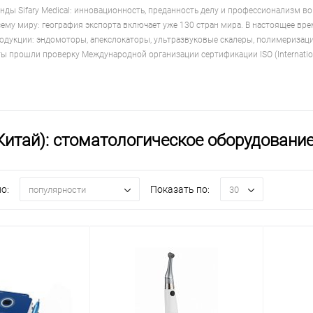
нды Sifary Medical: инновационность, преданность делу и профессионализм в
ему миру: география экспорта включает уже 130 стран мира. В настоящее в
одукции: эндомоторы, апекслокаторы, ультразвуковые скалеры, полимеризац
ы прошли проверку Международной организации сертификации ISO (International
(Китай): стоматологическое оборудовани
о:
Показать по:
популярности
30