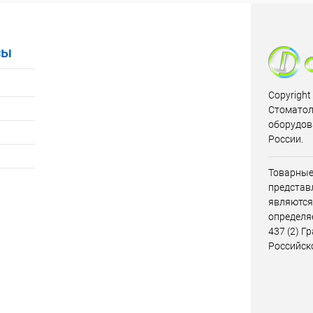
ик
Сравнение
Купить в 1 клик
Сравнение
Купит
В наличии
В избранное
В наличии
В изб
сы
Copyright
Стоматол
оборудов
России.
Товарные
представл
являются
определя
437 (2) Г
Российск