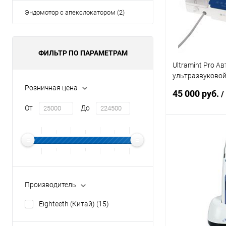
Эндомотор с апекслокатором (2)
ФИЛЬТР ПО ПАРАМЕТРАМ
Ultramint Pro 
ультразвуковой
подсветкой
Розничная цена
45 000 руб.
/
От
До
В 
Купить в 1 кл
В избранное
Производитель
Eighteeth (Китай)
(15)