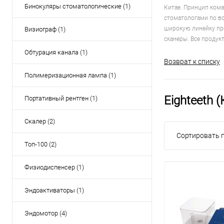
Бинокуляры стоматологические (1)
Китае. Принцип кома
стоматологами по вс
широкую линейку пр
Визиограф (1)
сканеры. Все продукт
Обтурация канала (1)
Возврат к списку
Полимеризационная лампа (1)
Eighteeth 
Портативный рентген (1)
Скалер (2)
Сортировать п
Топ-100 (2)
Физиодиспенсер (1)
Эндоактиваторы (1)
Эндомотор (4)