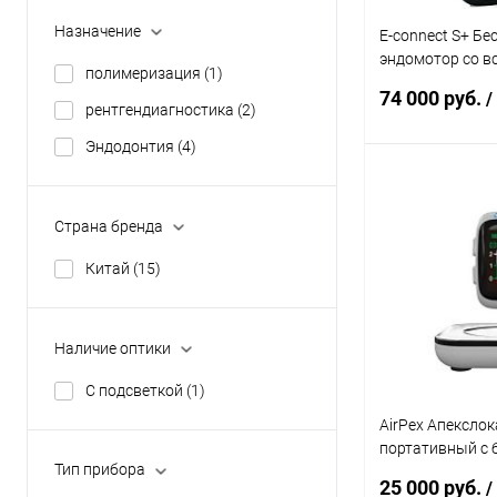
Назначение
E-connect S+ Б
эндомотор со 
полимеризация
(1)
апекслокаторо
74 000 руб.
/
дисплеем
рентгендиагностика
(2)
Эндодонтия
(4)
В 
Страна бренда
Купить в 1 кл
Китай
(15)
В избранное
Наличие оптики
С подсветкой
(1)
AirPex Апексло
портативный с 
Тип прибора
зарядкой
25 000 руб.
/