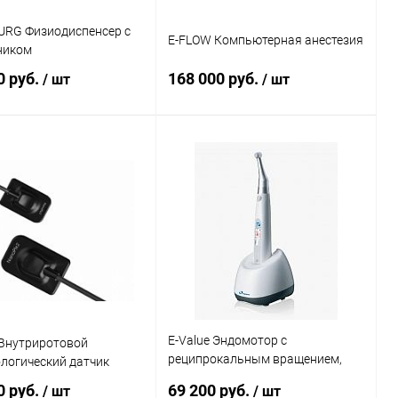
RG Физиодиспенсер с
E-FLOW Компьютерная анестезия
ником
0 руб.
168 000 руб.
/ шт
/ шт
Подписаться
Подписаться
ь в 1 клик
Сравнение
Купить в 1 клик
Сравнение
ранное
Недоступно
В избранное
Недоступно
E-Value Эндомотор с
 Внутриротовой
реципрокальным вращением,
логический датчик
цветной дисплей
0 руб.
69 200 руб.
/ шт
/ шт