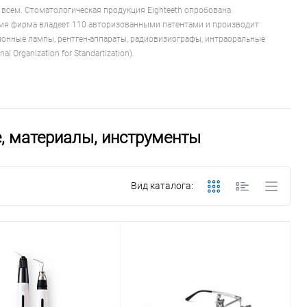
о всем. Стоматологическая продукция Eighteeth опробована
ремя фирма владеет 110 авторизованными патентами и производит
ионные лампы, рентген-аппараты, радиовизиографы, интраоральные
 Organization for Standartization).
е, материалы, инструменты
Вид каталога: