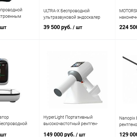
еспроводной
ULTRA-X Беспроводной
MOTORSU
встроенным
ультразвуковой эндоскалер
наконеч
м и цветным
39 500 руб.
224 50
 шт
/ шт
корзину
В корзину
ик
Сравнение
Купить в 1 клик
Сравнение
Купит
В наличии
В избранное
В наличии
В изб
катор
HyperLight Портативный
Nanopix
беспроводной
высокочастотный рентген-
рентгено
аппарат
149 000 руб.
129 00
 шт
/ шт