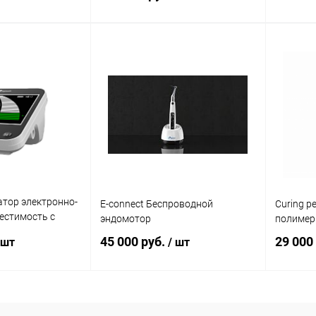
писаться
В корзину
ик
Сравнение
Купить в 1 клик
Сравнение
Купит
Недоступно
В избранное
В наличии
В изб
атор электронно-
E-connect Беспроводной
Curing p
естимость с
эндомотор
полимер
NECT
45 000 руб.
29 000
 шт
/ шт
корзину
В корзину