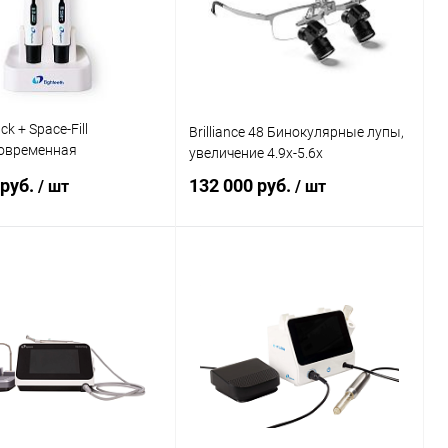
k + Space-Fill
Brilliance 48 Бинокулярные лупы,
овременная
увеличение 4.9х-5.6х
ионная система
 руб.
132 000 руб.
/ шт
/ шт
Подписаться
В корзину
ь в 1 клик
Сравнение
Купить в 1 клик
Сравнение
ранное
Недоступно
В избранное
В наличии