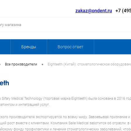
zakaz@ondent.ru
+7 (495
Бренды
Вопрос ответ
•
•
Все производители
Eighteeth (Китай): стоматологическое оборудова
ifary Medical Technology (торговая марка Eighteeth) была основана в 2016 г
етингом и интеграцией услуг.
кого производителя экспортируется по всему миру. Завоевывая признание и
щий рост вместе с клиентами. Компания Saile Medical заботится об отрасли:
йскому фонду профилактики и лечения стоматологических заболеваний, чтоб