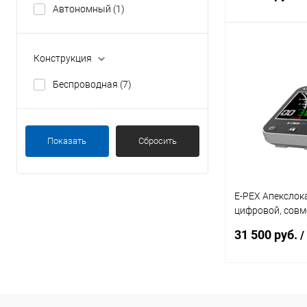
Автономный
(1)
Под
Конструкция
Беспроводная
(7)
Купить в 1 кл
В избранное
Показать
Сбросить
E-PEX Апекслок
цифровой, совм
мотором E-CON
31 500 руб.
/
В 