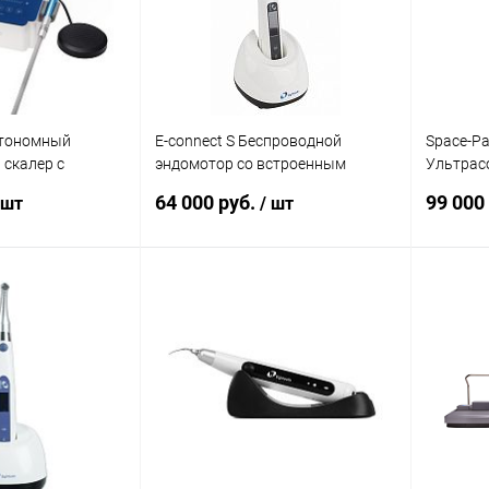
Автономный
E-connect S Беспроводной
Space-Pac
 скалер с
эндомотор со встроенным
Ультрас
апекслокатором
обтурац
64 000 руб.
99 000
 шт
/ шт
корзину
В корзину
ик
Сравнение
Купить в 1 клик
Сравнение
Купит
В наличии
В избранное
В наличии
В изб