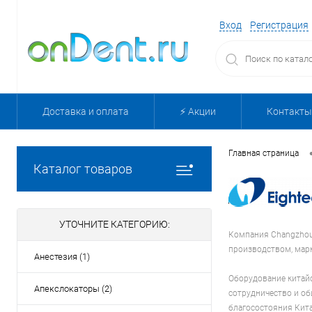
Вход
Регистрация
Доставка и оплата
⚡️ Акции
Контакты
Главная страница
Каталог товаров
УТОЧНИТЕ КАТЕГОРИЮ:
Компания Changzhou S
производством, марк
Анестезия (1)
Оборудование китайс
Апекслокаторы (2)
сотрудничество и об
благосостояния Кита