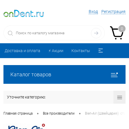
Вход
Регистрация
0
Доставка и оплата
⚡️ Акции
Контакты
Каталог товаров
Уточните категорию:
•
•
Главная страница
Все производители
Bien-Air (Швейцария): ст