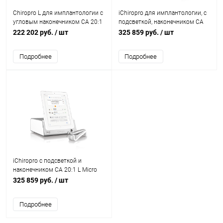
Chiropro L для имплантологии с
iChiropro для имплантологии, с
угловым наконечником CA 20:1
подсветкой, наконечником CA
L, с подсветкой
20:1 L Micro Series KM
222 202 руб.
/ шт
325 859 руб.
/ шт
Подробнее
Подробнее
iChiropro с подсветкой и
наконечником CA 20:1 L Micro
Series
325 859 руб.
/ шт
Подробнее