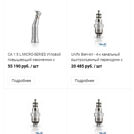
CA 1:5 L MICRO-SERIES Угловой
Unifix Bien-Air - 4-х канальный
повышающий наконечник с
быстросъемный переходник с
подсветкой
подсветкой, с блокирующим
55 190 руб.
/ шт
20 485 руб.
/ шт
обратным воздушным
клапаном
Подробнее
Подробнее