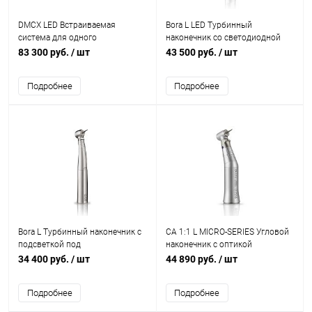
DMCX LED Встраиваемая
Bora L LED Турбинный
система для одного
наконечник со светодиодной
микромотора со светодиодной
подсветкой под
83 300 руб.
/ шт
43 500 руб.
/ шт
подсветкой, с
быстросъемный переходник
преобразователем
Unifix
Подробнее
Подробнее
Bora L Турбинный наконечник с
CA 1:1 L MICRO-SERIES Угловой
подсветкой под
наконечник с оптикой
быстросъемный переходник
34 400 руб.
/ шт
44 890 руб.
/ шт
Unifix
Подробнее
Подробнее