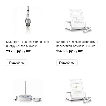
Multiflex 4H LED переходник для
iChiropro для имплантологии, с
инструментов Midwest
подсветкой, без наконечника
(без ipad)
23 235 руб.
/ шт
256 059 руб.
/ шт
Подробнее
Подробнее