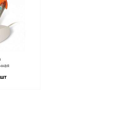
а
нная
 шт
писаться
ик
Сравнение
Недоступно