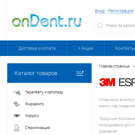
Вход
Регистрация
Доставка и оплата
⚡️ Акции
Контакты
Главная страница
Каталог товаров
Терапевту и ортопеду
Успешному альянсу 
Эндодонту
работу над создание
Хирургу
Продукция компании
оборудования для ст
Стерилизация
диапазоне.