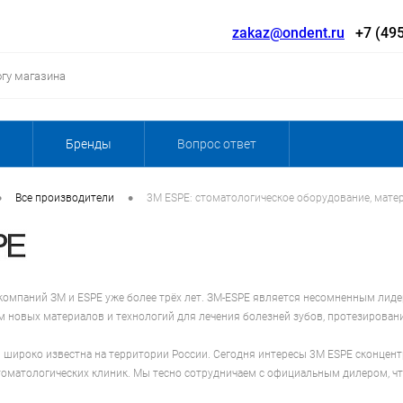
zakaz@ondent.ru
+7 (495
Бренды
Вопрос ответ
•
•
Все производители
3M ESPE: стоматологическое оборудование, мате
компаний ЗМ и ESPE уже более трёх лет. ЗМ-ESPE является несомненным ли
м новых материалов и технологий для лечения болезней зубов, протезировани
 широко известна на территории России. Сегодня интересы 3M ESPE сконцен
оматологических клиник. Мы тесно сотрудничаем с официальным дилером, чт