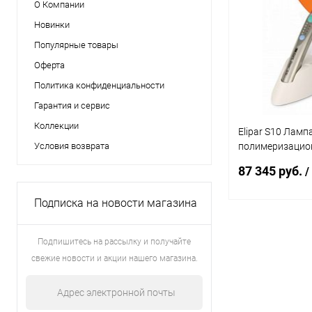
О Компании
Новинки
Популярные товары
Оферта
Политика конфиденциальности
Гарантия и сервис
Коллекции
Elipar S10 Ламп
Условия возврата
полимеризацио
беспроводная
87 345 руб.
/
Подписка на новости магазина
Под
Подпишитесь на рассылку и получайте
свежие новости и акции нашего магазина.
Купить в 1 кл
В избранное