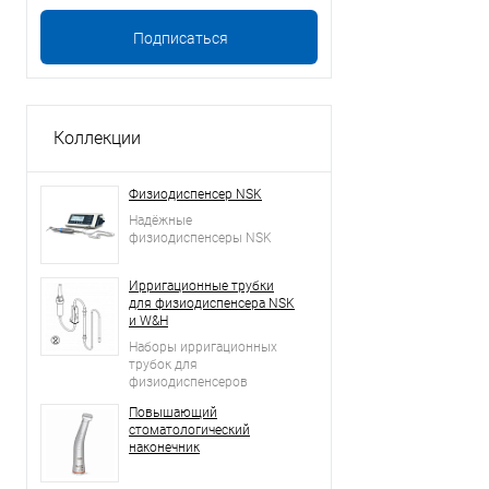
Коллекции
Физиодиспенсер NSK
Надёжные
физиодиспенсеры NSK
Ирригационные трубки
для физиодиспенсера NSK
и W&H
Наборы ирригационных
трубок для
физиодиспенсеров
Повышающий
стоматологический
наконечник