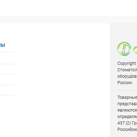
сы
Copyright
Стоматол
оборудов
России.
Товарные
представл
являются
определя
437 (2) Г
Российск