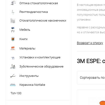
Оптика стоматологическая
В настоящее время 
инновационные решен
Рентгендиагностика
популярностью поль
установки.
Стоматологические наконечники
Наравне с расходным
Мебель
но и отличаются выс
Книги
Возврат к списку
Материалы
Установки и комплектующие
3M ESPE: 
Зуботехническое оборудование
Инструменты
Сортировать по
Керамика Noritake
Топ-100