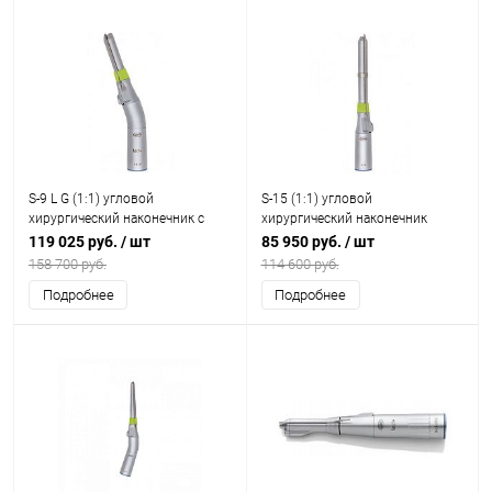
S-9 L G (1:1) угловой
S-15 (1:1) угловой
хирургический наконечник с
хирургический наконечник
генератором света, разборный
разборный
119 025 руб.
/ шт
85 950 руб.
/ шт
158 700 руб.
114 600 руб.
Подробнее
Подробнее