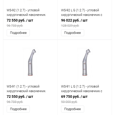
WS-92 (1:2.7) - угловой
WS-92 L G (1:2.7) - угловой
хирургический наконечник
хирургический наконечник с
генератором
72 550 руб.
/ шт
96 022 руб.
/ шт
96 733 руб.
128 029 руб.
Подробнее
Подробнее
WS-91 (1:2.7) - угловой
WS-91 L G (1:2.7) - угловой
хирургический наконечник
хирургический наконечник с
генератором
72 550 руб.
/ шт
69 750 руб.
/ шт
96 733 руб.
93 000 руб.
Подробнее
Подробнее