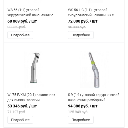
WS-56 (1:1) угловой
WS-56 L G (1:1) - угловой
хирургический наконечник с
хирургический наконечник с
внешним спреем, 1:1
генератором света
68 069 руб.
/ шт
72 000 руб.
/ шт
90 759 руб.
96 000 руб.
Подробнее
Подробнее
WI-75 E/KM (20:1) наконечник
S-9 (1:1) угловой хирургический
для имплантологии
наконечник разборный
53 346 руб.
/ шт
94 386 руб.
/ шт
71 127 руб.
125 848 руб.
Подробнее
Подробнее