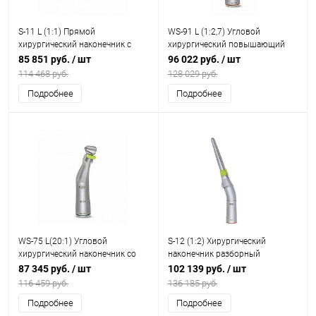
S-11 L (1:1) Прямой
WS-91 L (1:2,7) Угловой
хирургический наконечник с
хирургический повышающий
подсветкой
наконечник с оптикой LED с
85 851 руб.
/ шт
96 022 руб.
/ шт
наклоном головки под 45°
114 468 руб.
128 029 руб.
Подробнее
Подробнее
WS-75 L(20:1) Угловой
S-12 (1:2) Хирургический
хирургический наконечник со
наконечник разборный
светом, с внешним спреем,
87 345 руб.
/ шт
102 139 руб.
/ шт
разборный
116 459 руб.
136 185 руб.
Подробнее
Подробнее