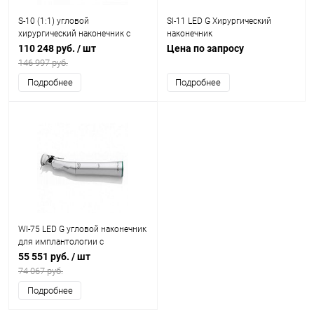
S-10 (1:1) угловой
SI-11 LED G Хирургический
хирургический наконечник с
наконечник
изгибом корпуса
110 248 руб.
/ шт
Цена по запросу
146 997 руб.
Подробнее
Подробнее
WI-75 LED G угловой наконечник
для имплантологии с
генератором
55 551 руб.
/ шт
74 067 руб.
Подробнее