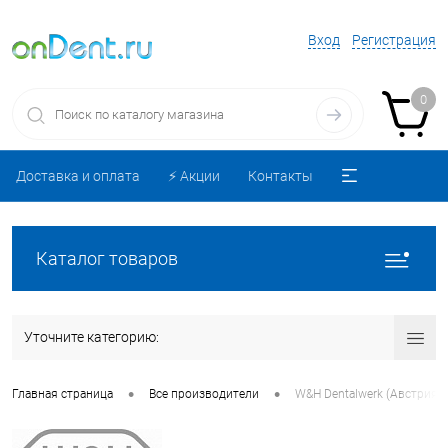
Вход
Регистрация
0
Доставка и оплата
⚡️ Акции
Контакты
Каталог товаров
Уточните категорию:
•
•
Главная страница
Все производители
W&H Dentalwerk (Австрия)