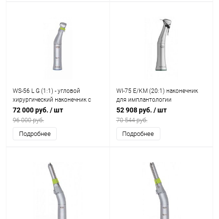
WS-56 L G (1:1) - угловой
WI-75 E/KM (20:1) наконечник
хирургический наконечник с
для имплантологии
генератором света
72 000 руб.
/ шт
52 908 руб.
/ шт
96 000 руб.
70 544 руб.
Подробнее
Подробнее