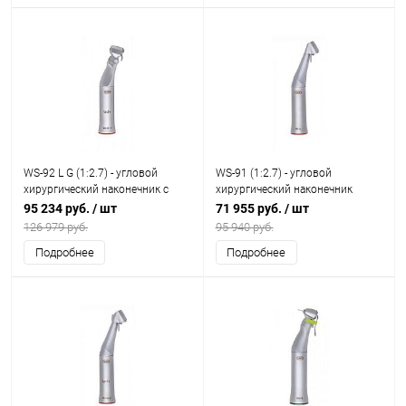
WS-92 L G (1:2.7) - угловой
WS-91 (1:2.7) - угловой
хирургический наконечник с
хирургический наконечник
генератором
95 234 руб.
/ шт
71 955 руб.
/ шт
126 979 руб.
95 940 руб.
Подробнее
Подробнее