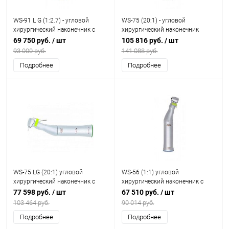
WS-91 L G (1:2.7) - угловой
WS-75 (20:1) - угловой
хирургический наконечник с
хирургический наконечник
генератором
69 750 руб.
/ шт
105 816 руб.
/ шт
93 000 руб.
141 088 руб.
Подробнее
Подробнее
WS-75 LG (20:1) угловой
WS-56 (1:1) угловой
хирургический наконечник с
хирургический наконечник с
генератором
внешним спреем, 1:1
77 598 руб.
/ шт
67 510 руб.
/ шт
103 464 руб.
90 014 руб.
Подробнее
Подробнее