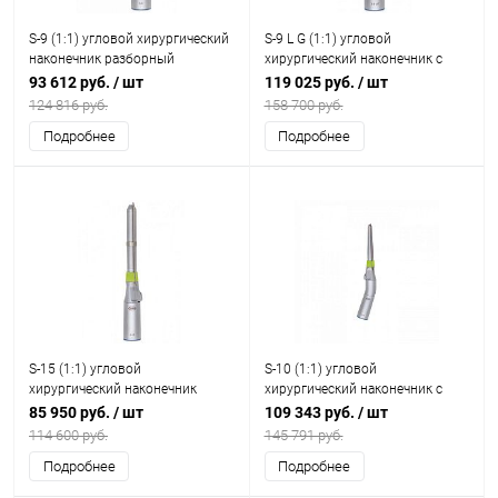
S-9 (1:1) угловой хирургический
S-9 L G (1:1) угловой
наконечник разборный
хирургический наконечник с
генератором света, разборный
93 612 руб.
/ шт
119 025 руб.
/ шт
124 816 руб.
158 700 руб.
Подробнее
Подробнее
S-15 (1:1) угловой
S-10 (1:1) угловой
хирургический наконечник
хирургический наконечник с
разборный
изгибом корпуса
85 950 руб.
/ шт
109 343 руб.
/ шт
114 600 руб.
145 791 руб.
Подробнее
Подробнее