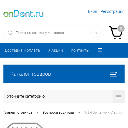
Вход
Регистрация
0
Доставка и оплата
⚡️ Акции
Контакты
Каталог товаров
Уточните категорию:
•
•
Главная страница
Все производители
W&H Dentalwerk (Австрия)