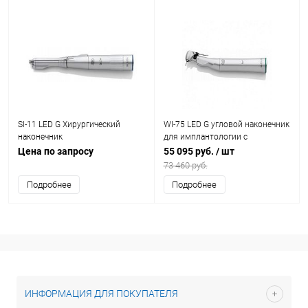
SI-11 LED G Хирургический
WI-75 LED G угловой наконечник
наконечник
для имплантологии с
генератором
Цена по запросу
55 095 руб.
/ шт
73 460 руб.
Подробнее
Подробнее
ИНФОРМАЦИЯ ДЛЯ ПОКУПАТЕЛЯ