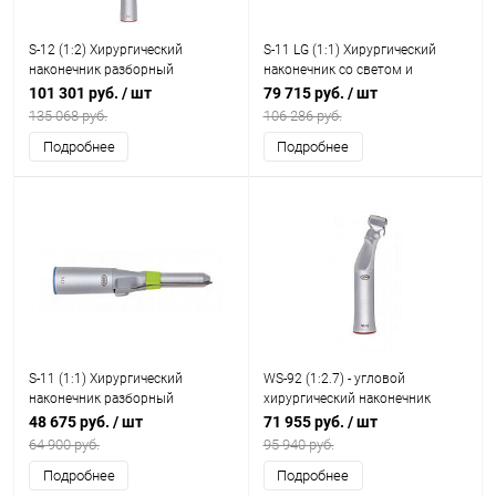
S-12 (1:2) Хирургический
S-11 LG (1:1) Хирургический
наконечник разборный
наконечник со светом и
генератором, разборный
101 301 руб.
/ шт
79 715 руб.
/ шт
135 068 руб.
106 286 руб.
Подробнее
Подробнее
S-11 (1:1) Хирургический
WS-92 (1:2.7) - угловой
наконечник разборный
хирургический наконечник
48 675 руб.
/ шт
71 955 руб.
/ шт
64 900 руб.
95 940 руб.
Подробнее
Подробнее